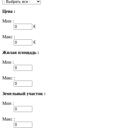
Цена :
Мин :
€
Макс :
€
Жилая площадь :
Мин :
Макс :
Земельный участок :
Мин :
Макс :