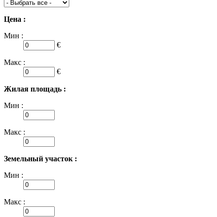
Цена :
Мин :
€
Макс :
€
Жилая площадь :
Мин :
Макс :
Земельный участок :
Мин :
Макс :